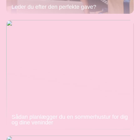
Leder du efter den perfekte gave?
Sådan planlægger du en sommerhustur for dig
og dine veninder