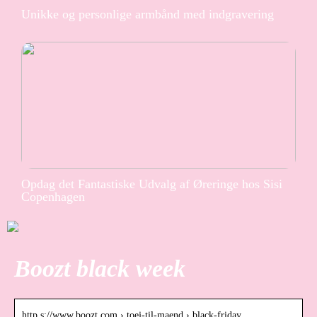
Unikke og personlige armbånd med indgravering
Opdag det Fantastiske Udvalg af Øreringe hos Sisi
Copenhagen
Boozt black week
http s://www.boozt.com › toej-til-maend › black-friday