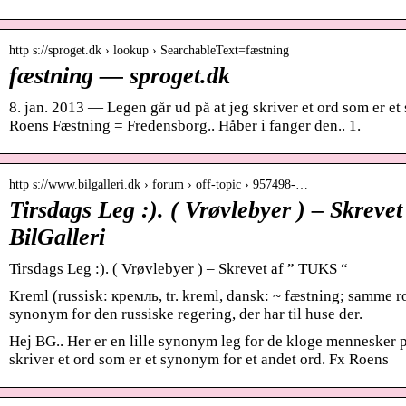
http s://sproget.dk › lookup › SearchableText=fæstning
fæstning — sproget.dk
8. jan. 2013 — Legen går ud på at jeg skriver et ord som er et
Roens Fæstning = Fredensborg.. Håber i fanger den.. 1.
http s://www.bilgalleri.dk › forum › off-topic › 957498-…
Tirsdags Leg :). ( Vrøvlebyer ) – Skreve
BilGalleri
Tirsdags Leg :). ( Vrøvlebyer ) – Skrevet af ” TUKS “
Kreml (russisk: кремль, tr. kreml, dansk: ~ fæstning; samme
synonym for den russiske regering, der har til huse der.
Hej BG.. Her er en lille synonym leg for de kloge mennesker p
skriver et ord som er et synonym for et andet ord. Fx Roens