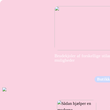
Brudekjoler af forskellige stila
muligheder
Butikk