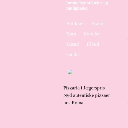
forskellige stilarter og
muligheder
Butikker
Brands
Børn
Kvinder
Mænd
Tilbud
Guides
Pizzaria i Jægerspris –
Nyd autentiske pizzaer
hos Roma