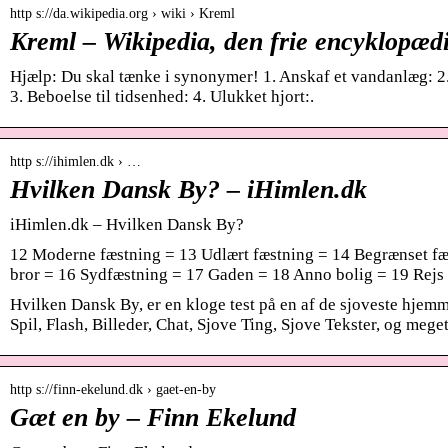
http s://da.wikipedia.org › wiki › Kreml
Kreml – Wikipedia, den frie encyklopæd
Hjælp: Du skal tænke i synonymer! 1. Anskaf et vandanlæg: 2.
3. Beboelse til tidsenhed: 4. Ulukket hjort:.
http s://ihimlen.dk › …
Hvilken Dansk By? – iHimlen.dk
iHimlen.dk – Hvilken Dansk By?
12 Moderne fæstning = 13 Udlært fæstning = 14 Begrænset fæ
bror = 16 Sydfæstning = 17 Gaden = 18 Anno bolig = 19 Rejs
Hvilken Dansk By, er en kloge test på en af de sjoveste hjemm
Spil, Flash, Billeder, Chat, Sjove Ting, Sjove Tekster, og mege
http s://finn-ekelund.dk › gaet-en-by
Gæt en by – Finn Ekelund