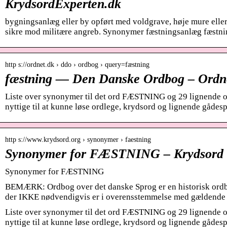
KrydsordExperten.dk
bygningsanlæg eller by opført med voldgrave, høje mure eller 
sikre mod militære angreb. Synonymer fæstningsanlæg fæstn
http s://ordnet.dk › ddo › ordbog › query=fæstning
fæstning — Den Danske Ordbog – Ordn
Liste over synonymer til det ord FÆSTNING og 29 lignende 
nyttige til at kunne løse ordlege, krydsord og lignende gådesp
http s://www.krydsord.org › synonymer › faestning
Synonymer for FÆSTNING – Krydsord
Synonymer for FÆSTNING
BEMÆRK: Ordbog over det danske Sprog er en historisk ordb
der IKKE nødvendigvis er i overensstemmelse med gældende 
Liste over synonymer til det ord FÆSTNING og 29 lignende 
nyttige til at kunne løse ordlege, krydsord og lignende gådesp