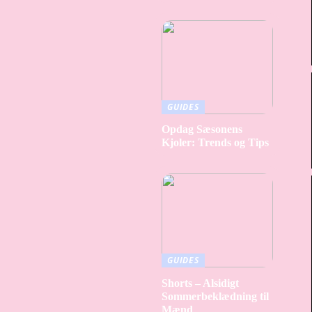
GUIDES
Opdag Sæsonens
Kjoler: Trends og Tips
GUIDES
Shorts – Alsidigt
Sommerbeklædning til
Mænd