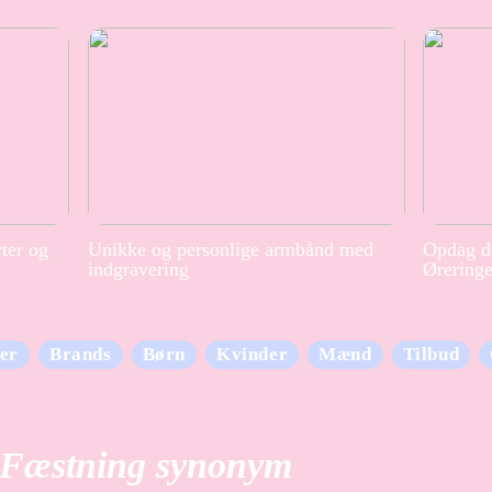
rter og
Unikke og personlige armbånd med
Opdag de
indgravering
Ørering
er
Brands
Børn
Kvinder
Mænd
Tilbud
Fæstning synonym