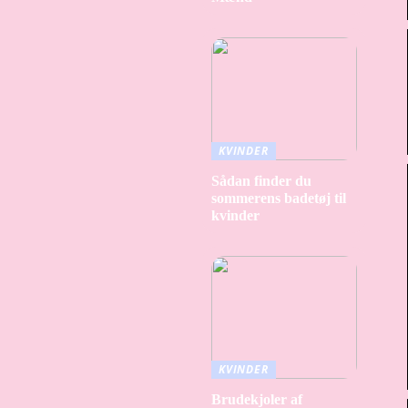
KVINDER
Sådan finder du
sommerens badetøj til
kvinder
KVINDER
Brudekjoler af