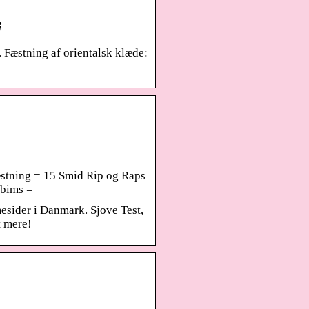
i
 Fæstning af orientalsk klæde:
stning = 15 Smid Rip og Raps
 bims =
esider i Danmark. Sjove Test,
t mere!