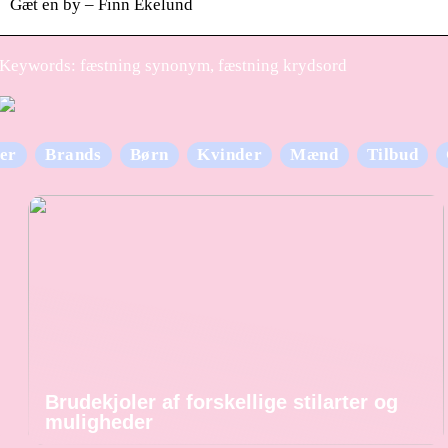
Gæt en by – Finn Ekelund
Keywords: fæstning synonym, fæstning krydsord
er
Brands
Børn
Kvinder
Mænd
Tilbud
Brudekjoler af forskellige stilarter og
muligheder