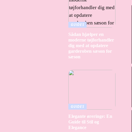
GUIDES
Sådan hjælper en
moderne tøjforhandler
dig med at opdatere
garderoben sæson for
sæson
GUIDES
Elegante øreringe: En
Guide til Stil og
Elegance