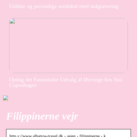
Unikke og personlige armbånd med indgravering
Opdag det Fantastiske Udvalg af Øreringe hos Sisi
Copenhagen
Filippinerne vejr
http s://www.albatros-travel.dk › asien › filippinerne › k…