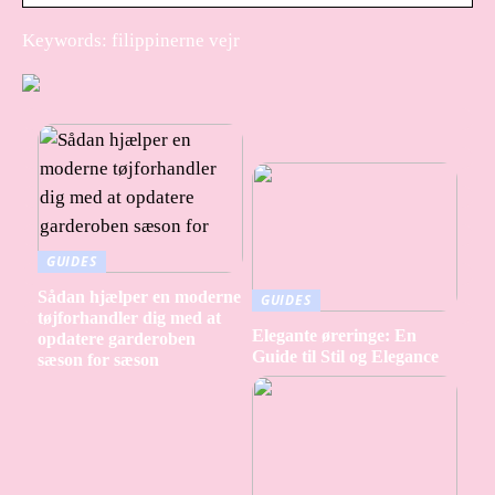
Keywords: filippinerne vejr
GUIDES
Sådan hjælper en moderne
GUIDES
tøjforhandler dig med at
Elegante øreringe: En
opdatere garderoben
Guide til Stil og Elegance
sæson for sæson