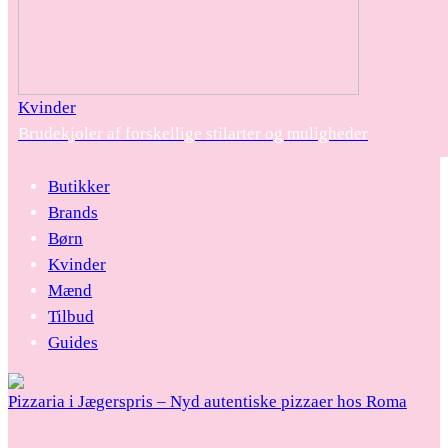
Kvinder
Brudekjoler af forskellige stilarter og muligheder
Butikker
Brands
Børn
Kvinder
Mænd
Tilbud
Guides
Pizzaria i Jægerspris – Nyd autentiske pizzaer hos Roma