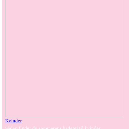
Kvinder
Sådan finder du sommerens badetøj til kvinder