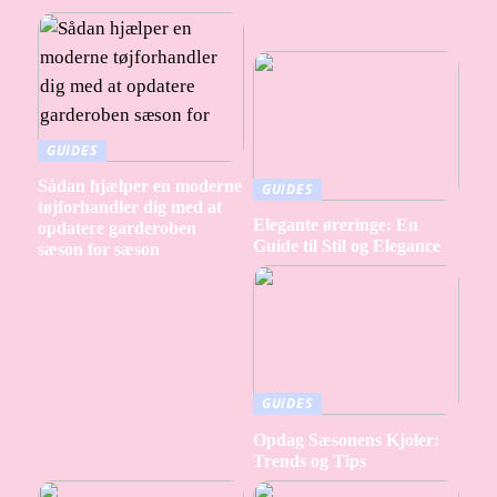
GUIDES
Sådan hjælper en moderne
GUIDES
tøjforhandler dig med at
Elegante øreringe: En
opdatere garderoben
Guide til Stil og Elegance
sæson for sæson
GUIDES
Opdag Sæsonens Kjoler:
Trends og Tips