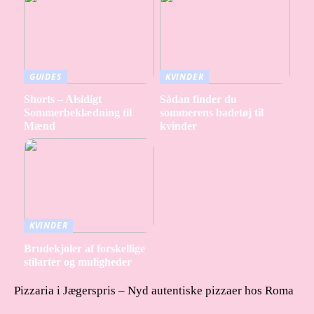
GUIDES
KVINDER
Shorts – Alsidigt
Sådan finder du
Sommerbeklædning til
sommerens badetøj til
Mænd
kvinder
KVINDER
Brudekjoler af forskellige
stilarter og muligheder
Pizzaria i Jægerspris – Nyd autentiske pizzaer hos Roma