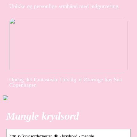
Unikke og personlige armbånd med indgravering
Opdag det Fantastiske Udvalg af Øreringe hos Sisi
Copenhagen
Mangle krydsord
http s://krydsordexperten.dk › krydsord › mangle