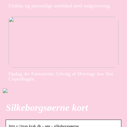
Unikke og personlige armbånd med indgravering
Opdag det Fantastiske Udvalg af Øreringe hos Sisi
Copenhagen
Silkeborgsøerne kort
http s://map.krak.dk › søg › silkeborgsøerne