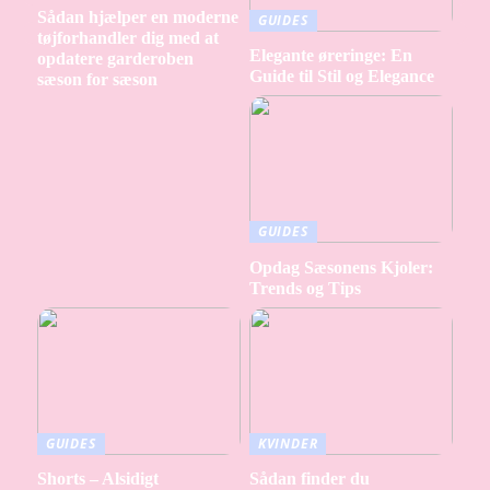
Sådan hjælper en moderne
GUIDES
tøjforhandler dig med at
Elegante øreringe: En
opdatere garderoben
Guide til Stil og Elegance
sæson for sæson
GUIDES
Opdag Sæsonens Kjoler:
Trends og Tips
GUIDES
KVINDER
Shorts – Alsidigt
Sådan finder du