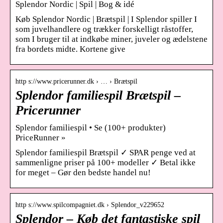
Splendor Nordic | Spil | Bog & idé
Køb Splendor Nordic | Brætspil | I Splendor spiller I
som juvelhandlere og trækker forskelligt råstoffer,
som I bruger til at indkøbe miner, juveler og ædelstene
fra bordets midte. Kortene give
http s://www.pricerunner.dk › … › Brætspil
Splendor familiespil Brætspil –
Pricerunner
Splendor familiespil • Se (100+ produkter)
PriceRunner »
Splendor familiespil Brætspil ✓ SPAR penge ved at
sammenligne priser på 100+ modeller ✓ Betal ikke
for meget – Gør den bedste handel nu!
http s://www.spilcompagniet.dk › Splendor_v229652
Splendor – Køb det fantastiske spil